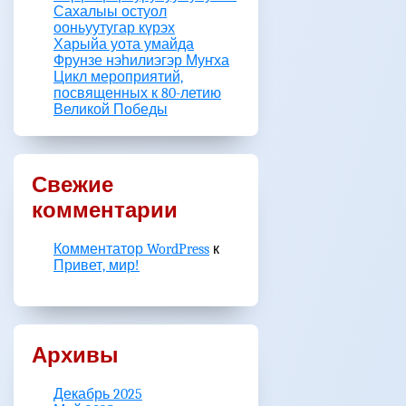
Сахалыы остуол
ооньуутугар күрэх
Харыйа уота умайда
Фрунзе нэһилиэгэр Муҥха
Цикл мероприятий,
посвященных к 80-летию
Великой Победы
Свежие
комментарии
Комментатор WordPress
к
Привет, мир!
Архивы
Декабрь 2025